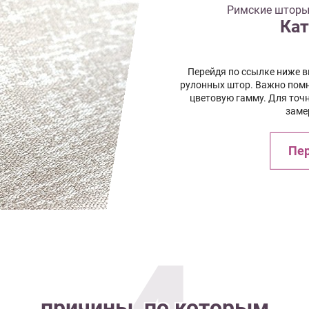
Римские шторы 
Кат
Перейдя по ссылке ниже 
рулонных штор. Важно помн
цветовую гамму. Для точ
заме
Пер
причины, по которым