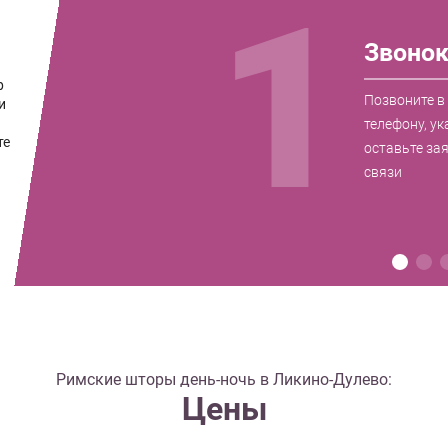
1
Звоно
р
Позвоните в
и
телефону, ук
те
оставьте за
связи
Римские шторы день-ночь в Ликино-Дулево:
Цены