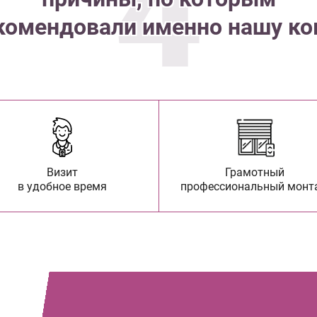
4
комендовали именно нашу к
Визит
Грамотный
в удобное время
профессиональный монт